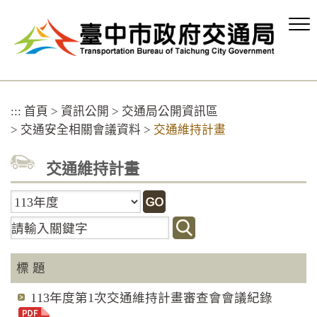
跳
到
主
要
內
容
區
:::
首頁
>
資訊公開
>
交通局公開資訊區
塊
>
交通安全相關會議資料
>
交通維持計畫
交通維持計畫
關
鍵
字
搜
標 題
尋
113年度第1次交通維持計畫審查會會議紀錄