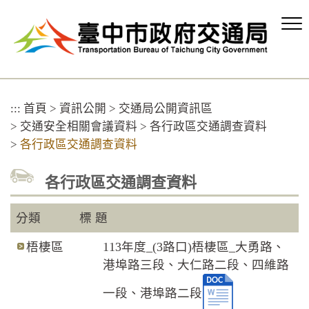
跳
到
主
要
內
容
區
:::
首頁
>
資訊公開
>
交通局公開資訊區
塊
>
交通安全相關會議資料
>
各行政區交通調查資料
>
各行政區交通調查資料
各行政區交通調查資料
分類
標 題
梧棲區
113年度_(3路口)梧棲區_大勇路、
港埠路三段、大仁路二段、四維路
一段、港埠路二段