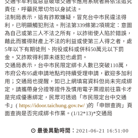
交通卡牟利或惡意破壞交通卡應用系統者將依法追究
責任，呼籲民眾切勿以身試法。
法制局表示，這有詐欺嫌疑，冒充台中市民違法得
利，已明顯觸犯刑法。刑法第339條第2項規定：意圖
為自己或第三人不法之所有，以詐術使人陷於錯誤，
藉此而獲得財產上不法的利益或使第三人得之者，處
5年以下有期徒刑、拘役或科或併科50萬元以下罰
金。又詐欺得利罪未遂犯也處罰。
交通局表示，台中市民限定綁卡人數已突破110萬，
市府公布95處申請地點均持續受理申請，歡迎多加利
用；交通局也提醒，如已上網填寫資料但尚未完成綁
定，請攜帶身分證等證件及慣用電子票證前往靠卡才
是完成優惠綁定，民眾可透過「市民限定台中交通
卡」(
https://idoor.taichung.gov.tw/
)的「申辦查詢」頁
面查詢是否完成綁卡作業。(1/12*13)*交通局
最後異動時間：
2021-06-21 16:51:00