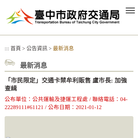
跳
到
主
要
內
容
區
:::
首頁
>
公告資訊
>
最新消息
塊
最新消息
「市民限定」交通卡禁牟利販售 盧市長: 加強
查緝
公布單位：公共運輸及捷運工程處 / 聯絡電話：04-
22289111#61121 / 公布日期：2021-01-12