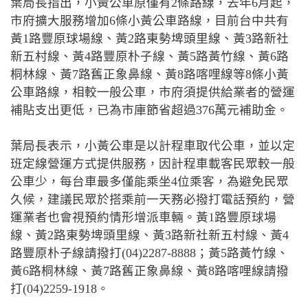
葉局長指出，小黃公車原僅有2條路線，去年6月起，
市府擴大服務增加6條小黃公車路線，目前台中共有
黃1路豐原球場線、黃2路東勢埤頭里線、黃3路新社
新五村線、黃4路豐原朴子線、黃5路黃竹線、黃6路
桐林線、黃7路舊正象鼻線、黃8路喀哩線等8條小黃
公車路線，相較一般公車，市府須提供給業者的營運
補貼支出更低，已為市庫節省超過376萬元補助金。
葉局長表示，小黃公車是以計程車取代公車，並以定
班定線營運方式提供服務，因計程車載客民眾較一般
公車少，每台車最多僅能乘坐4位乘客，為避免民眾
久候，建議民眾於搭乘前一天務必撥打電話預約，營
運業者也會視預約情形增派車輛。黃1路豐原球場
線、黃2路東勢埤頭里線、黃3路新社新五村線、黃4
路豐原朴子線請撥打(04)2287-8888；黃5路黃竹線、
黃6路桐林線、黃7路舊正象鼻線、黃8路喀哩線請撥
打(04)2259-1918。