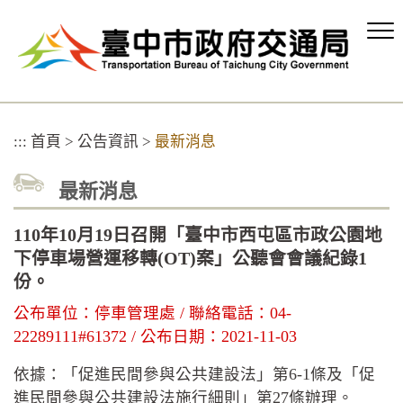
跳
到
主
要
內
容
區
:::
首頁
>
公告資訊
>
最新消息
塊
最新消息
110年10月19日召開「臺中市西屯區市政公園地
下停車場營運移轉(OT)案」公聽會會議紀錄1
份。
公布單位：停車管理處 / 聯絡電話：04-
22289111#61372 / 公布日期：2021-11-03
依據：「促進民間參與公共建設法」第6-1條及「促
進民間參與公共建設法施行細則」第27條辦理。