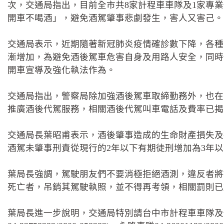
次，交通局指出，目前全市共8家計程車車隊及1家專
開車不喝酒」，避免酒駕肇事悲劇發生，害人又害己。
交通局表示，近期隨著新冠肺炎疫情確診數下降，各種
漸增加，為避免酒後駕車危害自身及用路人安全，同時
開車宣導及強化執法作為。
交通局指出，警察局除加強酒後駕車取締勤務外，也在
推廣酒後代駕服務，相關酒後代駕叫車電話及費率已揭
交通局長葉昭甫表示，酒後肇事造成的生命財產損失及
酒駕未肇事刑責從現行的2年以下有期徒刑增加為3年以
葉局長強調，駕駛朋友們不要消極拒絕酒測，違反者將
死亡者，吊銷其駕駛執照，並不得再考領，相關罰則已
葉局長進一步說明，交通局特別請台中市計程車車隊及