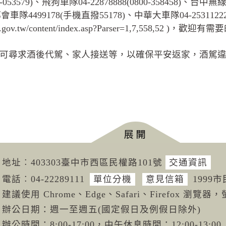
800-053579)、飛狗車隊04-22878888(0800-358458)、台中無
隊4499178(手機直撥55178)、中華大車隊04-25311222(080
.gov.tw/content/index.asp?Parser=1,7,558,52 )
可尋求酒後代駕、家人接送等，以確保平安返家，酒駕
地址︰403303臺中市西區民權路101號
交通資訊
電話︰04-222
89111
單位分機
意見信箱
1999
建議使用 Chrome、Edge、Safari、Firefox 瀏覽器，
辦公日期：週一至週五(國定假日及例假日除外)
辦公時間：8:00-17:00，中午休息時間：12:00-13:00