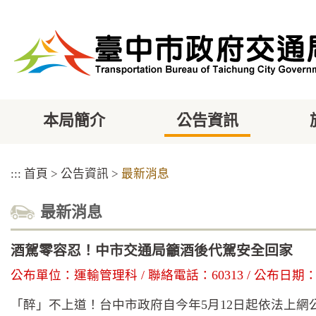
跳
到
主
要
內
容
區
塊
本局簡介
公告資訊
:::
首頁
>
公告資訊
>
最新消息
最新消息
酒駕零容忍！中市交通局籲酒後代駕安全回家
公布單位：運輸管理科 / 聯絡電話：60313 / 公布日期：202
「醉」不上道！台中市政府自今年5月12日起依法上網