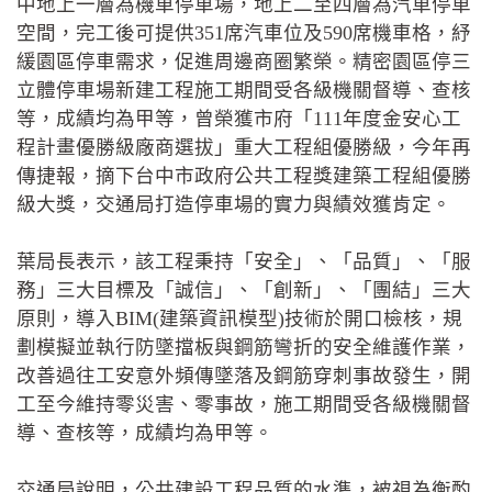
中地上一層為機車停車場，地上二至四層為汽車停車
空間，完工後可提供351席汽車位及590席機車格，紓
緩園區停車需求，促進周邊商圈繁榮。精密園區停三
立體停車場新建工程施工期間受各級機關督導、查核
等，成績均為甲等，曾榮獲市府「111年度金安心工
程計畫優勝級廠商選拔」重大工程組優勝級，今年再
傳捷報，摘下台中市政府公共工程獎建築工程組優勝
級大獎，交通局打造停車場的實力與績效獲肯定。
葉局長表示，該工程秉持「安全」、「品質」、「服
務」三大目標及「誠信」、「創新」、「團結」三大
原則，導入BIM(建築資訊模型)技術於開口檢核，規
劃模擬並執行防墜擋板與鋼筋彎折的安全維護作業，
改善過往工安意外頻傳墜落及鋼筋穿刺事故發生，開
工至今維持零災害、零事故，施工期間受各級機關督
導、查核等，成績均為甲等。
交通局說明，公共建設工程品質的水準，被視為衡酌