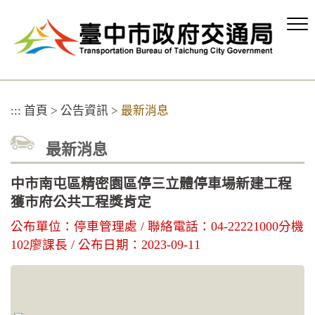
跳
到
主
要
內
容
區
:::
首頁
>
公告資訊
>
最新消息
塊
最新消息
中市南屯區精密園區停三立體停車場新建工程
獲市府公共工程獎肯定
公布單位：停車管理處 / 聯絡電話：04-22221000分機
102廖課長 / 公布日期：2023-09-11