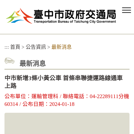
跳
到
主
要
內
容
區
:::
首頁
>
公告資訊
>
最新消息
塊
最新消息
中市新增3條小黃公車 首條串聯捷運路線通車
上路
公布單位：運輸管理科 / 聯絡電話：04-22289111分機
60314 / 公布日期：2024-01-18