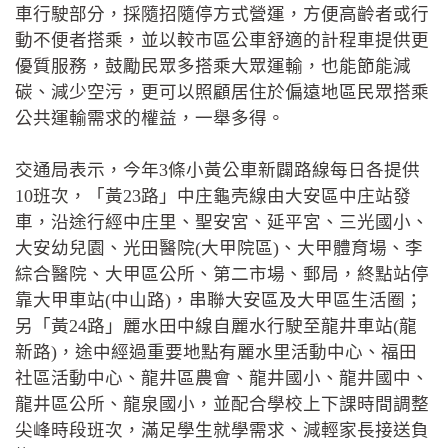
車行駛部分，採隨招隨停方式營運，方便高齡者或行
動不便者搭乘，並以較市區公車舒適的計程車提供更
優質服務，鼓勵民眾多搭乘大眾運輸，也能節能減
碳、減少空污，更可以照顧居住於偏遠地區民眾搭乘
公共運輸需求的權益，一舉多得。
交通局表示，今年3條小黃公車新闢路線每日各提供
10班次，「黃23路」中庄龜壳線由大安區中庄站發
車，沿途行經中庄里、聖安宮、延平宮、三光國小、
大安幼兒園、光田醫院(大甲院區)、大甲體育場、李
綜合醫院、大甲區公所、第二市場、郵局，終點站停
靠大甲車站(中山路)，串聯大安區及大甲區生活圈；
另「黃24路」麗水田中線自麗水行駛至龍井車站(龍
新路)，途中經過重要地點有麗水里活動中心、福田
社區活動中心、龍井區農會、龍井國小、龍井國中、
龍井區公所、龍泉國小，並配合學校上下課時間調整
尖峰時段班次，滿足學生就學需求、減輕家長接送負