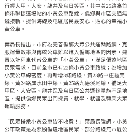
行經大甲、大安、龍井及烏日等區，其中黃25路為首
條串聯捷運場站的小黃公車路線，偏鄉與市區交通無
縫接軌，提供海線及屯區居民最安心、貼心的幸福小
黃公車。
葉局長指出，市府為完善偏鄉大眾公共運輸路網，克
服運量效率與傳統公車難以進入偏鄉地區的因素，建
置以計程車代替公車的「小黃公車」，滿足偏遠地區
民眾需求，目前全市已有22條小黃公車路線；為增加
小黃公車綿密度，再新增3條路線，黃23路中庄龜壳
線、黃24路麗水田中線、黃25路九德溪尾線，補足大
甲區、大安區、龍井區及烏日區公共運輸量能不足地
區，提供偏鄉民眾出門採買、就學、就醫及轉乘大眾
運輸服務。
「民眾搭乘小黃公車皆不收費！」葉局長強調，小黃
公車政策是為照顧偏遠地區民眾，部分路線無市區公