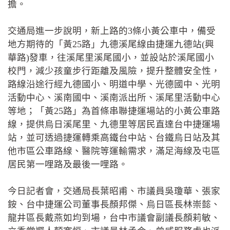
擔。
交通局進一步說明，新上路的3條小黃公車中，備受
地方期待的「黃25路」九德溪尾線由捷運九德站(興
華路)發車，往溪尾里溪尾國小，並設站於溪尾國小
校門，減少孩童步行距離及風險，提升整體安全性，
路線沿途行經九德國小、明道中學、光德國中、光明
活動中心、溪南國中、溪南派出所、溪尾里活動中心
等地；「黃25路」為首條串聯捷運場站的小黃公車路
線，提供烏日溪尾里、九德里等居民直達台中捷運場
站，並可透過捷運轉乘高鐵台中站、台鐵烏日站及其
他市區公車路線、醫院等運輸需求，滿足海線及屯區
居民第一哩路及最後一哩路。
今日記者會，交通局長葉昭甫、市議員吳瓊華、張家
銨、台中捷運公司董事長顏邦傑、烏日區長林崇懿、
龍井區長戴燕如均到場，台中市議會副議長顏莉敏、