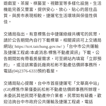
遊戲室、茶屋、棋藝室、視聽室等多樣化設施，生活
機能完善又豐富，提供安心、放心、貼心的居住品
質，與房市表現相較，捷運宅生活環境與保值性俱
佳。
交通局指出，有意標售台中捷運綠線共構宅的民眾，
請於公告期間內自行下載標單，相關資訊可上交通局
網站( https://tcrt.taichung.gov.tw/ )「台中市公共運輸
及捷運工程處/本處消息/標售不動產資訊」下載。公
告期間如有帶看房屋需求，可至網站內填寫「立即預
約」，或洽該案委託廠商松彬不動產估價師事務所，
電話(04)2376-6333預約看屋。
交通局貼心提醒，台中市首座捷運宅「文華高中站」
(G8)標售作業僅委託松彬不動產估價師事務所辦理，
未委託其他民間不動產仲介業者，民眾如有疑義，歡
迎洽詢台中市政府公共運輸及捷運工程處，電話