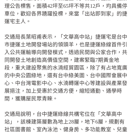
理公告標售，面積42坪至65坪不等共12戶，均具備停
車位，歡迎各界踴躍投標，來當「出站即到家」的捷
運宅主人。
交通局長葉昭甫表示，「文華高中站」捷運宅是台中
市捷運土地開發場站的領頭羊，也是捷運綠線首件引
入公共運輸導向開發模式，透過民間與公家合作，共
同開發土地創造高價值空間，建案緊臨7期黃金地
段，重大建設聚焦的水湳經貿園區，除了有占地寬廣
的中央公園綠地，還有台中綠美圖、台中國際會展中
心、中台灣電影中心、水湳轉運中心等建設與產業發
展挹注，加上受惠於交通方便，縮短通勤、通學時
間，獲購屋民眾青睞。
交通局說明，台中捷運綠線共構宅位在「文華高中
站」，該棟建築層數為地上28層，地下6層，規劃有
社區圖書館、室內泳池、健身房、多功能教室、兒童