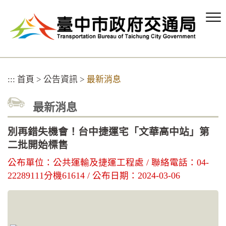
跳
到
主
要
內
容
區
:::
首頁
>
公告資訊
>
最新消息
塊
最新消息
別再錯失機會！台中捷運宅「文華高中站」第
二批開始標售
公布單位：公共運輸及捷運工程處 / 聯絡電話：04-
22289111分機61614 / 公布日期：2024-03-06