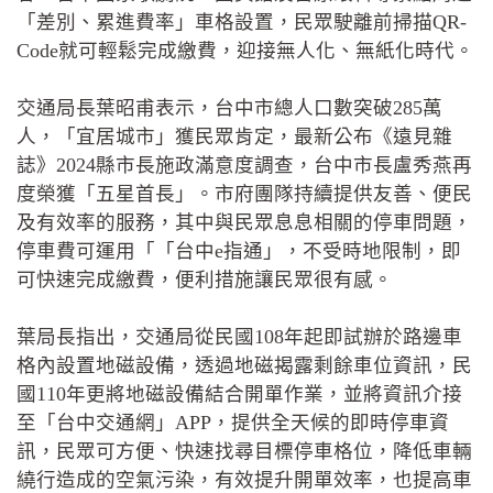
「差別、累進費率」車格設置，民眾駛離前掃描QR-
Code就可輕鬆完成繳費，迎接無人化、無紙化時代。
交通局長葉昭甫表示，台中市總人口數突破285萬
人，「宜居城市」獲民眾肯定，最新公布《遠見雜
誌》2024縣市長施政滿意度調查，台中市長盧秀燕再
度榮獲「五星首長」。市府團隊持續提供友善、便民
及有效率的服務，其中與民眾息息相關的停車問題，
停車費可運用「「台中e指通」，不受時地限制，即
可快速完成繳費，便利措施讓民眾很有感。
葉局長指出，交通局從民國108年起即試辦於路邊車
格內設置地磁設備，透過地磁揭露剩餘車位資訊，民
國110年更將地磁設備結合開單作業，並將資訊介接
至「台中交通網」APP，提供全天候的即時停車資
訊，民眾可方便、快速找尋目標停車格位，降低車輛
繞行造成的空氣污染，有效提升開單效率，也提高車