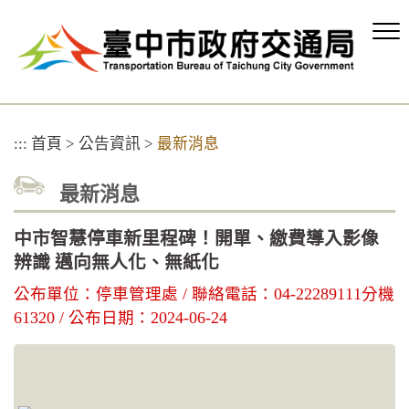
跳
到
主
要
內
容
區
:::
首頁
>
公告資訊
>
最新消息
塊
最新消息
中市智慧停車新里程碑！開單、繳費導入影像
辨識 邁向無人化、無紙化
公布單位：停車管理處 / 聯絡電話：04-22289111分機
61320 / 公布日期：2024-06-24