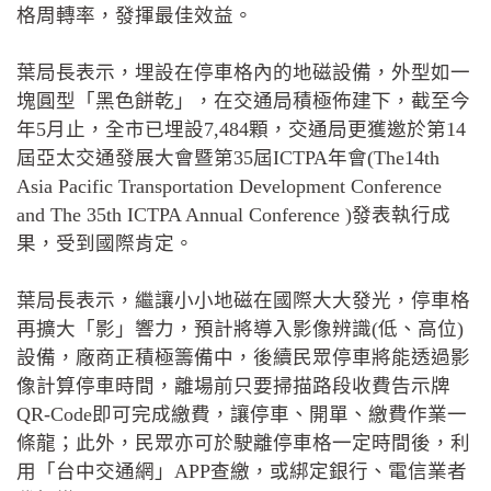
格周轉率，發揮最佳效益。
葉局長表示，埋設在停車格內的地磁設備，外型如一
塊圓型「黑色餅乾」，在交通局積極佈建下，截至今
年5月止，全市已埋設7,484顆，交通局更獲邀於第14
屆亞太交通發展大會暨第35屆ICTPA年會(The14th
Asia Pacific Transportation Development Conference
and The 35th ICTPA Annual Conference )發表執行成
果，受到國際肯定。
葉局長表示，繼讓小小地磁在國際大大發光，停車格
再擴大「影」響力，預計將導入影像辨識(低、高位)
設備，廠商正積極籌備中，後續民眾停車將能透過影
像計算停車時間，離場前只要掃描路段收費告示牌
QR-Code即可完成繳費，讓停車、開單、繳費作業一
條龍；此外，民眾亦可於駛離停車格一定時間後，利
用「台中交通網」APP查繳，或綁定銀行、電信業者