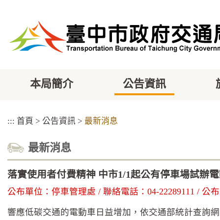
跳
到
主
要
內
容
區
塊
本局簡介
公告資訊
:::
首頁
>
公告資訊
>
最新消息
最新消息
落實使用者付費精神 中市1/1起公有停車場試辦
公布單位：停車管理處 / 聯絡電話：04-22289111 / 公布日
響應低碳交通的電動車日益增加，依交通部統計查詢網