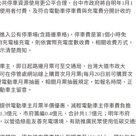
倍。為使公共停車資源使用更公平合理，台中市政府將自明年1月1
使用者付費，及符合電動車停車費與充電費分開計收的
進入公有停車場(含路邊車格)，停車費是第1個小時免
用充電槍充電，則依實際充電度數收費，相關收費方式，
示清楚周知。
車主，即日起路邊月票可至交通局、台灣大道市政大
可在停管處網站線上購買次月月票(每月20日前可購買次
理電動車月票抽籤，相關月票抽籤規定，如報名時間、正
動車主留意。
提供電動車主月票半價優惠，減輕電動車主停車費負擔
3億元、市府籌編0.4億元，合計共1.7億元；明年市府
施，以營造綠能友善充電環境，有助推廣民眾使用低碳交通