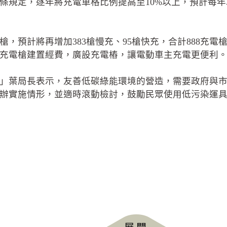
規定，逐年將充電車格比例提高至10%以上，預計每年以1
槍，預計將再增加383槍慢充、95槍快充，合計888
充電槍建置經費，廣設充電樁，讓電動車主充電更便利
」葉局長表示，友善低碳綠能環境的營造，需要政府與
實施情形，並適時滾動檢討，鼓勵民眾使用低污染運具，提升