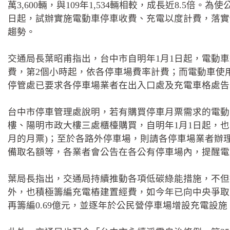
萬3,600輛，與109年1,534輛相較，成長近8.5
日起，試辦實施電動車停車收費、充電以度計費，落實
趨勢。
交通局長葉昭甫指出，台中市自明年1月1日起，電動車
費，第2個小時起，依各停車場費率計費；而電動車使
停管處已要求各停車場業者在出入口處及充電車格處告
台中市停車管理處說明，若有購買停車月票需求的電動
樓、陽明市政大樓三處櫃檯購買，自明年1月1日起，也
月的月票)；至於各路外停車場，則請各停車場業者辦
備取名額等，各業者會公告在各公有停車場內，提醒電
葉局長指出，交通局持續推動各項低碳綠能措施，不但
外，也積極籌編充電樁建置經費，如今年已向中央爭取1.
再籌編0.69億元，並逐年於公民營停車場增設充電設