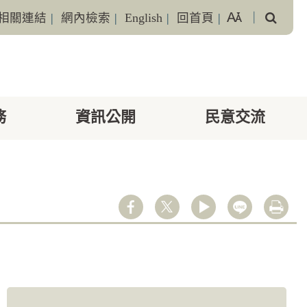
搜
相關連結
|
網內檢索
|
English
|
回首頁
|
｜
尋
務
資訊公開
民意交流
youtube
line
列印