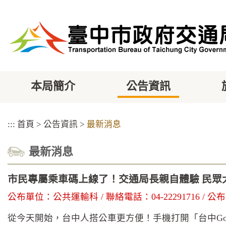
跳
到
主
要
內
容
區
塊
本局簡介
公告資訊
:::
首頁
>
公告資訊
>
最新消息
最新消息
市民專屬乘車碼上線了！交通局長親自體驗 民眾
公布單位：公共運輸科 / 聯絡電話：04-22291716 / 公布日
從今天開始，台中人搭公車更方便！手機打開「台中Go