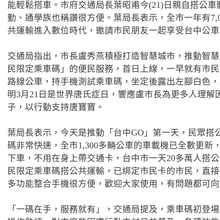
能輕鬆搭車。市府交通局長葉昭甫今(21)日親自搭公
勤、通學族也稱讚很方便。葉局長表示，全市一年有7,
共運輸進入數位時代，邀請市民朋友一起享受台中公車
交通局指出，市長盧秀燕積極打造智慧城市，推動智慧
民限定乘車碼」的便民服務，首日上線，一早就有市民
路線公車，持手機測試乘車碼，坐定後露出左腳白色，
明3月21日是世界唐氏症日，響應盧市長為更多人理
子，以行動支持唐寶寶。
葉局長表示，今天是推動「台中GO」第一天，民眾搭
碼非常快速，全市1,300多輛公車的車載機已全數更新，
下車，不用在身上帶交通卡，台中市一天20多萬人搭公
民限定乘車碼搭公共運輸，已綁定市民卡的市民，直接
多功能整合手機很方便，歡迎大家使用，有問題都可向
「一碼在手，服務就有」，交通局提及，乘車碼初登場