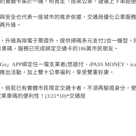
的實體卡集於一機，紛肯定「搭乘公車、捷運上下車超
與安全也代表一座城市的進步依據，交通局優化公車服
再升級。
，升級為除電子票證外，提供掃碼多元支付2合一機型，除
支業者的乘車碼，服務已完成綁定交通卡的186萬市民朋友。
PP綁定任一電支業者(悠遊付、iPASS MONEY、icas
推出活動，加上雙十公車福利，享受雙重好康。
有實體市民限定交通卡者，不須再驗證身分，使用說明詳見台中Go
定乘車碼的便利性！(3/21*10)*交通局