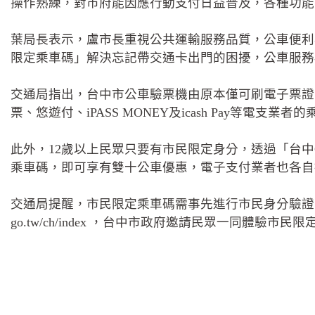
操作熟練，對市府能因應行動支付日益普及，各種功能
葉局長表示，盧市長重視公共運輸服務品質，公車便利
限定乘車碼」解決忘記帶交通卡出門的困擾，公車服務
交通局指出，台中市公車驗票機由原本僅可刷電子票證
票、悠遊付、iPASS MONEY及icash Pay等電
此外，12歲以上民眾只要有市民限定身分，透過「台中Go」A
乘車碼，即可享有雙十公車優惠，電子支付業者也各自
交通局提醒，市民限定乘車碼需事先進行市民身分驗證，倘若已
go.tw/ch/index ，台中市政府邀請民眾一同體驗市民限