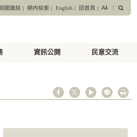
搜
相關連結
|
網內檢索
|
English
|
回首頁
|
｜
尋
務
資訊公開
民意交流
youtube
line
列印