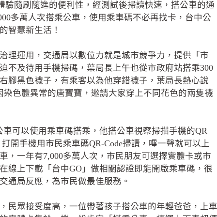
車體驗隨刷隨進的便利性，經測試後掃讀快速，搭公車的通
000多萬人次搭乘公車，使用乘車碼不必再找卡，台中公
的智慧新生活！
治理運用，交通局以數位力就是城市競爭力，提供「市
迫不及待用手機掃碼，葉局長上午也從市政府站搭乘300
右腳黑色襪子，有乘客以為他穿錯襪子，葉局長熱心說
解因染色體異常的唐寶寶，邀請大家穿上不同花色的兩隻襪
公車可以使用乘車碼搭乘，他搭公車視察掃描手機的QR
打開手機用市民乘車碼QR-Code掃讀，嗶一聲就可以上
車，一年有7,000多萬人次，市民朋友可選擇實體卡或市
在線上下載「台中GO」做相關認證即能開啟乘車碼，很
交通局反應，為市民做最佳服務。
，民眾接受度高，一位帶著孩子搭公車的年輕爸爸，上