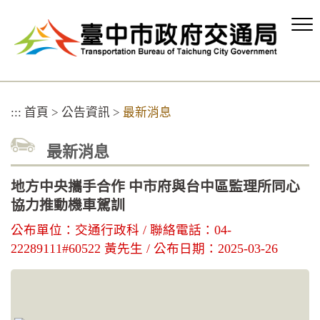
跳
到
主
要
內
容
區
:::
首頁
>
公告資訊
>
最新消息
塊
最新消息
地方中央攜手合作 中市府與台中區監理所同心
協力推動機車駕訓
公布單位：交通行政科 / 聯絡電話：04-
22289111#60522 黃先生 / 公布日期：2025-03-26