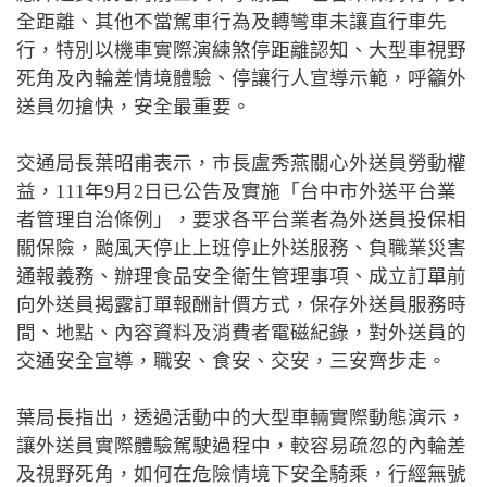
全距離、其他不當駕車行為及轉彎車未讓直行車先
行，特別以機車實際演練煞停距離認知、大型車視野
死角及內輪差情境體驗、停讓行人宣導示範，呼籲外
送員勿搶快，安全最重要。
交通局長葉昭甫表示，市長盧秀燕關心外送員勞動權
益，111年9月2日已公告及實施「台中市外送平台業
者管理自治條例」，要求各平台業者為外送員投保相
關保險，颱風天停止上班停止外送服務、負職業災害
通報義務、辦理食品安全衛生管理事項、成立訂單前
向外送員揭露訂單報酬計價方式，保存外送員服務時
間、地點、內容資料及消費者電磁紀錄，對外送員的
交通安全宣導，職安、食安、交安，三安齊步走。
葉局長指出，透過活動中的大型車輛實際動態演示，
讓外送員實際體驗駕駛過程中，較容易疏忽的內輪差
及視野死角，如何在危險情境下安全騎乘，行經無號