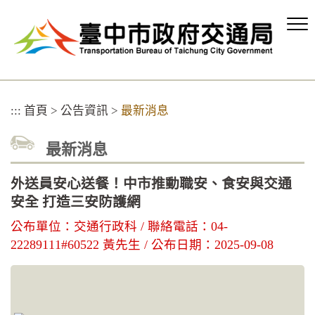
跳
到
主
要
內
容
區
:::
首頁
>
公告資訊
>
最新消息
塊
最新消息
外送員安心送餐！中市推動職安、食安與交通
安全 打造三安防護網
公布單位：交通行政科 / 聯絡電話：04-
22289111#60522 黃先生 / 公布日期：2025-09-08