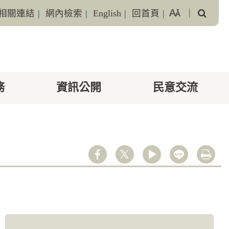
搜
相關連結
|
網內檢索
|
English
|
回首頁
|
｜
尋
務
資訊公開
民意交流
youtube
line
列印