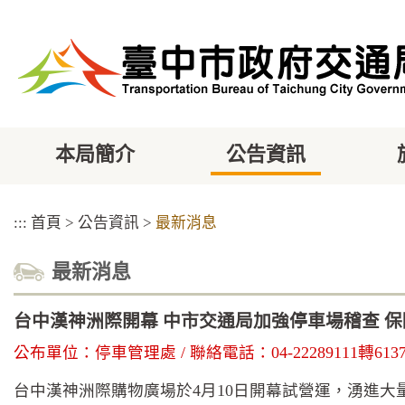
跳
到
主
要
內
容
區
塊
本局簡介
公告資訊
:::
首頁
>
公告資訊
>
最新消息
最新消息
台中漢神洲際開幕 中市交通局加強停車場稽查 
公布單位：停車管理處 / 聯絡電話：04-22289111轉61376 
台中漢神洲際購物廣場於4月10日開幕試營運，湧進