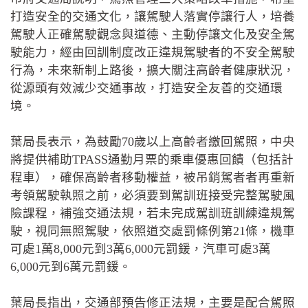
打造安全的交通文化，讓駕駛人落實停讓行人，培養
駕駛人正確駕駛觀念與道德、主動停讓文化及安全駕
駛能力，經由回訓制度改正違規駕駛者的不安全駕駛
行為，未來新制上路後，擴大關注高齡者健康狀況，
從源頭有效減少交通事故，打造安全友善的交通環
境。
葉局長表示，為鼓勵70歲以上高齡者繳回駕照，中央
將提供補助TPASS通勤月票的乘車優惠回饋（包括計
程車），確保高齡者移動權益，被吊銷駕者者再重新
考領駕駛執照之前，必須要到駕訓班接受完整駕駛風
險課程，補強交通法規，若未完成駕訓班訓練違規駕
駛，視同無照駕駛，依照道交處罰條例第21條，機車
可處1萬8,000元到3萬6,000元罰鍰，汽車可處3萬
6,000元到6萬元罰鍰。
葉局長指出，交通部預告修正法規，主要是配合駕照