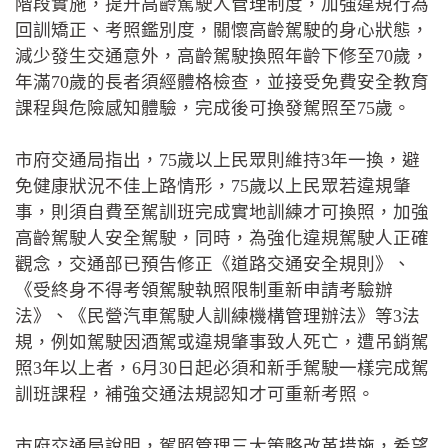
階段實施，提升高齡駕駛人管理制度，加強違規行為
回訓矯正、考照鑑別度，關懷高齡駕駛的身心狀態，
減少發生交通意外，高齡駕駛換照年齡下修至70歲，
年滿70歲的長者須經體格檢查，並接受免費安全教育
課程與危險感知體驗，完成後可換發駕照至75歲。
市府交通局指出，75歲以上民眾則維持3年一換，避
免健康狀況不佳上路情形，75歲以上民眾若違規肇
事，則須自費至駕訓班完成實地訓練才可換照，加強
高齡駕駛人安全駕駛，同時，為強化違規駕駛人正確
觀念，交通部已預告修正《道路交通安全規則》、
《受終身不得考領駕駛執照限制重新申請考驗辦
法》、《民營汽車駕駛人訓練機構管理辦法》等3法
規，例如駕駛因酒駕或違規肇事致人死亡，遭吊銷駕
照3年以上者，6月30日起必須和新手駕駛一樣完成駕
訓班課程，補強交通法規認知才可重新考照。
市府交通局說明，駕照管理三大策略改革措施，希望