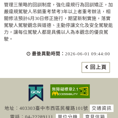
管理三策略的回訓制度，強化違規行為回訓矯正，加
嚴違規駕駛人吊銷重考禁考3年以上者重考辦法，相
關修法預計6月30日修正施行，期望新制實施，落實
駕駛人駕駛觀念與道德、主動停讓文化及安全駕駛能
力，讓每位駕駛人都是具備以人為本觀念的優良駕
駛。
最後異動時間：
2026-06-01 09:44:00
回上頁
地址︰403303臺中市西區民權路101號
交通資訊
電話︰04-222
89111
單位分機
意見信箱