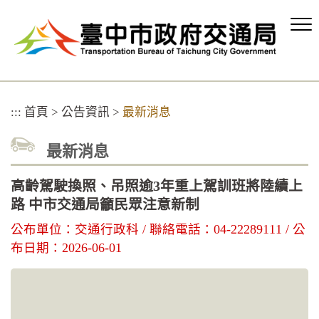
跳
到
主
要
內
容
區
:::
首頁
>
公告資訊
>
最新消息
塊
最新消息
高齡駕駛換照、吊照逾3年重上駕訓班將陸續上
路 中市交通局籲民眾注意新制
公布單位：交通行政科 / 聯絡電話：04-22289111 / 公
布日期：2026-06-01