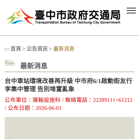
跳
到
主
要
內
容
區
:::
首頁
>
公告資訊
>
最新消息
塊
最新消息
台中車站環境改善再升級 中市府6/1啟動街友行
李集中管理 告別堆置亂象
公布單位：運輸設施科 / 聯絡電話：22289111+61212
/ 公布日期：2026-06-01