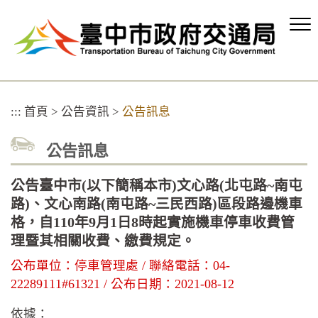
跳
到
主
要
內
容
區
:::
首頁
>
公告資訊
>
公告訊息
塊
公告訊息
公告臺中市(以下簡稱本市)文心路(北屯路~南屯
路)、文心南路(南屯路~三民西路)區段路邊機車
格，自110年9月1日8時起實施機車停車收費管
理暨其相關收費、繳費規定。
公布單位：停車管理處 / 聯絡電話：04-
22289111#61321 / 公布日期：2021-08-12
依據：