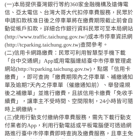
(一)本局提供臺灣銀行等約360家金融機構及遠傳電
信、亞太電信、台灣大哥大代扣停車費服務，民眾於
申請扣款核准日後之停車單將在繳費期限截止前會自
動從帳戶扣款，詳細合作銀行資料民眾可至本局網站
(http://www.traffic.taichung.gov.tw/)或本市停車資訊網
(http://tcparking.taichung.gov.tw)查閱參考。
(二)信用卡網路繳費：民眾可利用智慧型手機下載
「台中交通網」App或用電腦連結臺中市停車管理處
網站(http://tcparking.taichung.gov.tw)，點選「信用卡
繳費」，即可查詢「繳費期限內之停車單、補繳通知
單及逾期7天內之停車單（催繳通知前）、舉發違規
後之補繳單」並進行繳費，且該信用卡繳費「免收手
續費」，讓車主不受時間、空間限制，24小時皆可隨
時上網繳納。
(三)使用行動支付繳納停車費服務，需先下載行動支
付業者的App，利用行動電話或平板電腦便可透過網
路進行臺中市停車費即時查詢及繳費服務，且車主免