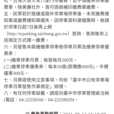
社、台灣大哥大等六家門市繳費，若不慎遺失停車繳
費單，除美廉社外，皆可透過補印繳費單繳費。
五、民眾若於路邊或路外停車場停車後，未見繳費通
知單或繳費通知單遺失，因停車資料建檔需時，故請
於停車日起7日後再上網
（http://tcparking.taichung.gov.tw）查詢，查詢後依上
述規定方式擇一繳費。
六、另發售本路邊機車停車格停車月票及機車停車優
惠券：
(一)機車停車月票：每張每月200元。
(二)機車停車優惠券：每本30張(原價應600元)，半價
優惠300元。
七、月票證使用注意事項，均依「臺中市公有停車場
停車月票發售作業規定」辦理。
八、有任何停車疑義，請逕向臺中市停車管理處洽詢
(電話：04-22258160、04-22258029)。