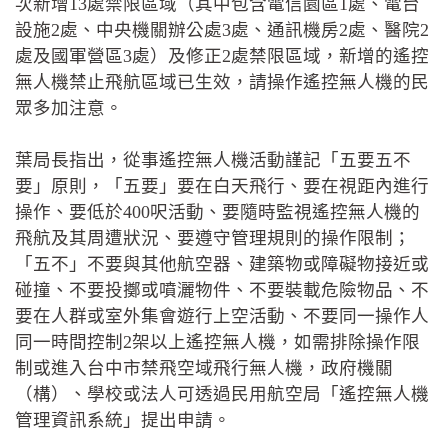
次新增13處禁限區域（其中包含電信園區1處、電台
設施2處、中央機關辦公處3處、通訊機房2處、醫院2
處及國軍營區3處）及修正2處禁限區域，新增的遙控
無人機禁止飛航區域已生效，請操作遙控無人機的民
眾多加注意。
葉局長指出，從事遙控無人機活動謹記「五要五不
要」原則，「五要」要在白天飛行、要在視距內進行
操作、要低於400呎活動、要隨時監視遙控無人機的
飛航及其周遭狀況、要遵守管理規則的操作限制；
「五不」不要與其他航空器、建築物或障礙物接近或
碰撞、不要投擲或噴灑物件、不要裝載危險物品、不
要在人群或室外集會遊行上空活動、不要同一操作人
同一時間控制2架以上遙控無人機，如需排除操作限
制或進入台中市禁飛空域飛行無人機，政府機關
（構）、學校或法人可透過民用航空局「遙控無人機
管理資訊系統」提出申請。