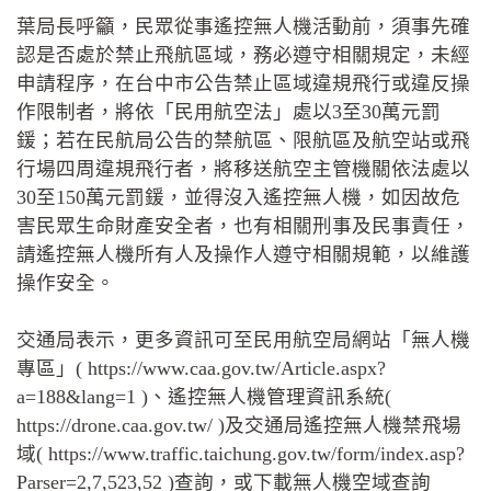
葉局長呼籲，民眾從事遙控無人機活動前，須事先確
認是否處於禁止飛航區域，務必遵守相關規定，未經
申請程序，在台中市公告禁止區域違規飛行或違反操
作限制者，將依「民用航空法」處以3至30萬元罰
鍰；若在民航局公告的禁航區、限航區及航空站或飛
行場四周違規飛行者，將移送航空主管機關依法處以
30至150萬元罰鍰，並得沒入遙控無人機，如因故危
害民眾生命財產安全者，也有相關刑事及民事責任，
請遙控無人機所有人及操作人遵守相關規範，以維護
操作安全。
交通局表示，更多資訊可至民用航空局網站「無人機
專區」( https://www.caa.gov.tw/Article.aspx?
a=188&lang=1 )、遙控無人機管理資訊系統(
https://drone.caa.gov.tw/ )及交通局遙控無人機禁飛場
域( https://www.traffic.taichung.gov.tw/form/index.asp?
Parser=2,7,523,52 )查詢，或下載無人機空域查詢