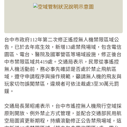
台中市政府112年第二次修正遙控無人機禁限區域公
告，已於去年底生效，新增13處禁飛場域，包含電信
園區、電台、醫院及國軍營區等場域設施，修正後台
中市禁限區域共419處。交通局表示，民眾從事遙控
無人機活動前，務必事先確認是否處於禁止飛航區
域，遵守申請程序與操作規範，籲請無人機的飛友與
玩家切勿誤闖禁區，違規者可依法裁處3至30萬元罰
鍰。
交通局長葉昭甫表示，台中市遙控無人機飛行空域採
原則開放、例外禁止方式管理，並配合交通部民用航
空局圖資更新期程，持續滾動修正公告禁飛場域，這