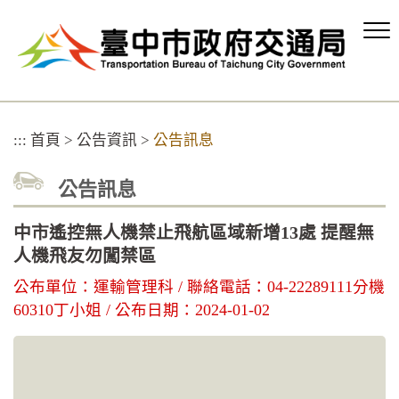
跳
到
主
要
內
容
區
:::
首頁
>
公告資訊
>
公告訊息
塊
公告訊息
中市遙控無人機禁止飛航區域新增13處 提醒無
人機飛友勿闖禁區
公布單位：運輸管理科 / 聯絡電話：04-22289111分機
60310丁小姐 / 公布日期：2024-01-02