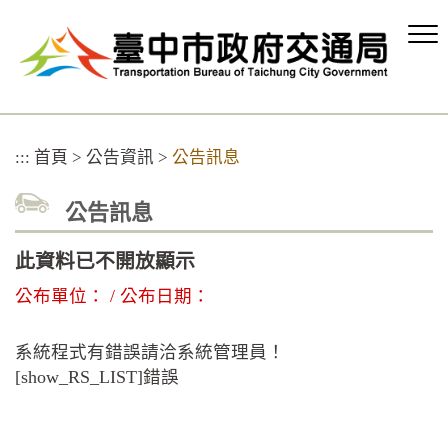
跳
到
主
要
內
容
區
:::
首頁
>
公告資訊
>
公告訊息
塊
公告訊息
此資料已不開放顯示
公布單位： / 公布日期：
系統程式有錯誤請洽系統管理員！
[show_RS_LIST]錯誤