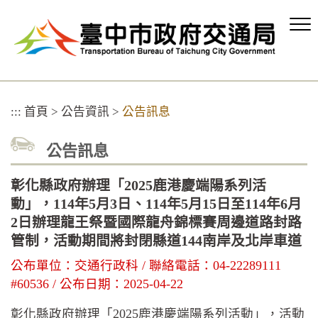
跳
到
主
要
內
容
區
:::
首頁
>
公告資訊
>
公告訊息
塊
公告訊息
彰化縣政府辦理「2025鹿港慶端陽系列活
動」，114年5月3日、114年5月15日至114年6月
2日辦理龍王祭暨國際龍舟錦標賽周邊道路封路
管制，活動期間將封閉縣道144南岸及北岸車道
公布單位：交通行政科 / 聯絡電話：04-22289111
#60536 / 公布日期：2025-04-22
彰化縣政府辦理「2025鹿港慶端陽系列活動」，活動