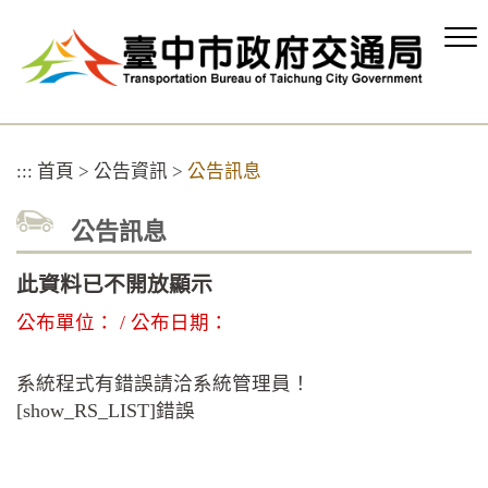
跳
到
主
要
內
容
區
:::
首頁
>
公告資訊
>
公告訊息
塊
公告訊息
此資料已不開放顯示
公布單位： / 公布日期：
系統程式有錯誤請洽系統管理員！
[show_RS_LIST]錯誤