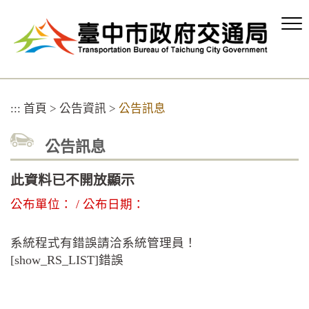
跳
到
主
要
內
容
區
:::
首頁
>
公告資訊
>
公告訊息
塊
公告訊息
此資料已不開放顯示
公布單位： / 公布日期：
系統程式有錯誤請洽系統管理員！
[show_RS_LIST]錯誤