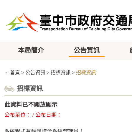
跳
到
主
要
內
容
區
塊
本局簡介
公告資訊
:::
首頁
>
公告資訊
>
招標資訊
>
招標資訊
招標資訊
此資料已不開放顯示
公布單位： / 公布日期：
系統程式有錯誤請洽系統管理員！