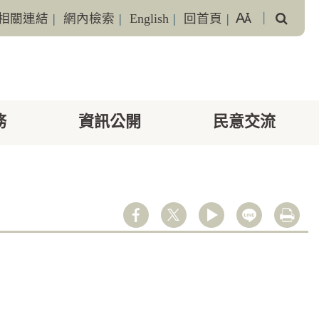
搜
相關連結
|
網內檢索
|
English
|
回首頁
|
｜
尋
務
資訊公開
民意交流
youtube
line
列印