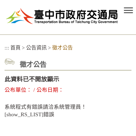
跳
到
主
要
內
容
區
:::
首頁
>
公告資訊
>
徵才公告
塊
徵才公告
此資料已不開放顯示
公布單位： / 公布日期：
系統程式有錯誤請洽系統管理員！
[show_RS_LIST]錯誤