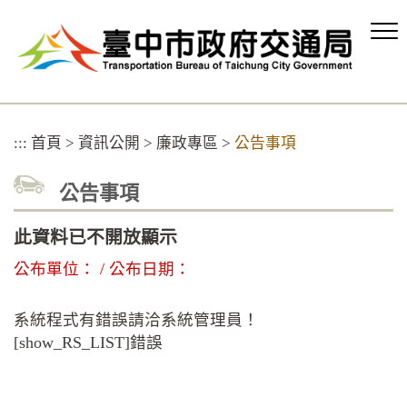
跳
到
主
要
內
容
區
:::
首頁
>
資訊公開
>
廉政專區
>
公告事項
塊
公告事項
此資料已不開放顯示
公布單位： / 公布日期：
系統程式有錯誤請洽系統管理員！
[show_RS_LIST]錯誤