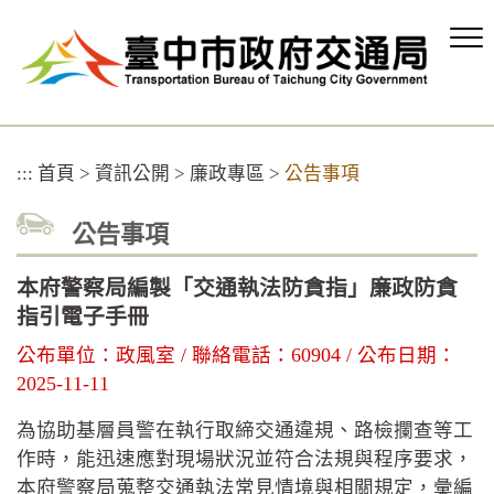
跳
到
主
要
內
容
區
:::
首頁
>
資訊公開
>
廉政專區
>
公告事項
塊
公告事項
本府警察局編製「交通執法防貪指」廉政防貪
指引電子手冊
公布單位：政風室 / 聯絡電話：60904 / 公布日期：
2025-11-11
為協助基層員警在執行取締交通違規、路檢攔查等工
作時，能迅速應對現場狀況並符合法規與程序要求，
本府警察局蒐整交通執法常見情境與相關規定，彙編