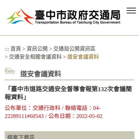
跳
到
主
要
內
容
區
:::
首頁
>
資訊公開
>
交通局公開資訊區
塊
>
交通安全相關會議資料
>
道安會議資料
道安會議資料
「臺中市道路交通安全督導會報第132次會議簡
報資料」
公布單位：交通行政科 / 聯絡電話：04-
22289111#60543 / 公布日期：2022-05-02
檔案下載區