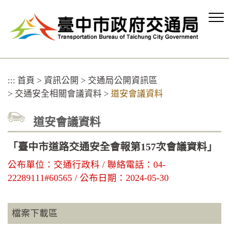
跳
到
主
要
內
容
區
:::
首頁
>
資訊公開
>
交通局公開資訊區
塊
>
交通安全相關會議資料
>
道安會議資料
道安會議資料
「臺中市道路交通安全會報第157次會議資料」
公布單位：交通行政科 / 聯絡電話：04-
22289111#60565 / 公布日期：2024-05-30
檔案下載區