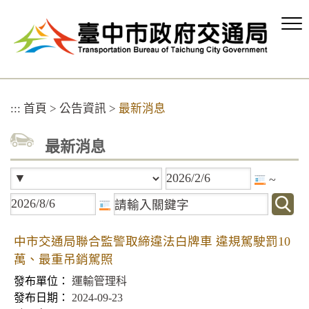
跳
到
主
要
內
容
區
:::
首頁
>
公告資訊
>
最新消息
塊
最新消息
~
中市交通局聯合監警取締違法白牌車 違規駕駛罰10
萬、最重吊銷駕照
運輸管理科
2024-09-23