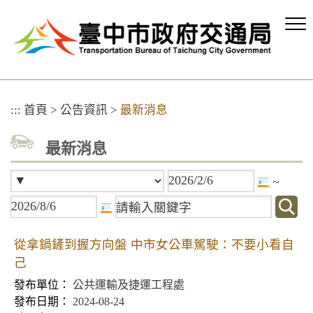
跳
到
主
要
內
容
區
:::
首頁
>
公告資訊
>
最新消息
塊
最新消息
~
從拿鍋鏟到握方向盤 中市女公車駕駛：不要小看自
己
公共運輸及捷運工程處
2024-08-24