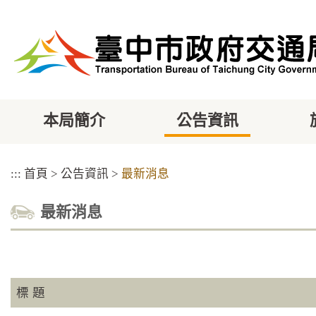
跳
到
主
要
內
容
區
塊
本局簡介
公告資訊
:::
首頁
>
公告資訊
>
最新消息
最新消息
標 題