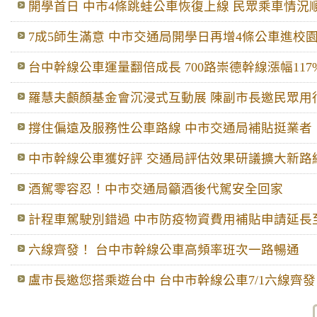
開學首日 中市4條跳蛙公車恢復上線 民眾乘車情況
7成5師生滿意 中市交通局開學日再增4條公車進校
台中幹線公車運量翻倍成長 700路崇德幹線漲幅117
羅慧夫顱顏基金會沉浸式互動展 陳副市長邀民眾用
撐住偏遠及服務性公車路線 中市交通局補貼挺業者
中市幹線公車獲好評 交通局評估效果研議擴大新路
酒駕零容忍！中市交通局籲酒後代駕安全回家
計程車駕駛別錯過 中市防疫物資費用補貼申請延長至7
六線齊發！ 台中市幹線公車高頻率班次一路暢通
盧市長邀您搭乘遊台中 台中市幹線公車7/1六線齊發