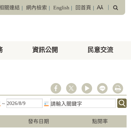
搜
相關連結
|
網內檢索
|
English
|
回首頁
|
｜
尋
務
資訊公開
民意交流
youtube
line
列印
~
發布日期
點閱率