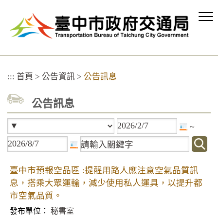
跳
到
主
要
內
容
區
:::
首頁
>
公告資訊
>
公告訊息
塊
公告訊息
~
臺中市預報空品區 :提醒用路人應注意空氣品質訊
息，搭乘大眾運輸，減少使用私人運具，以提升都
市空氣品質。
秘書室