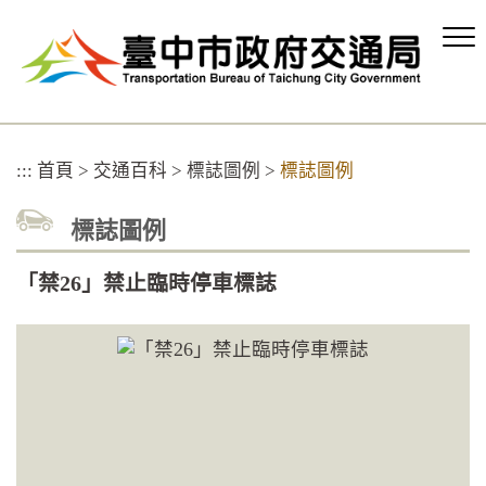
跳
到
主
要
內
容
區
:::
首頁
>
交通百科
>
標誌圖例
>
標誌圖例
塊
標誌圖例
「禁26」禁止臨時停車標誌