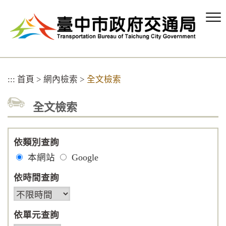
跳
到
主
要
內
容
區
:::
首頁
>
網內檢索
>
全文檢索
塊
全文檢索
依類別查詢
本網站
Google
依時間查詢
依單元查詢