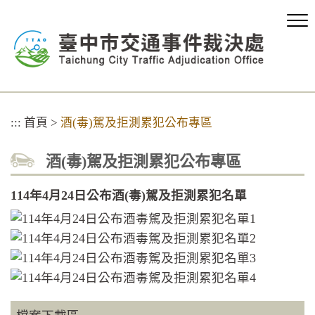
跳
到
主
要
內
容
區
塊
:::
首頁
>
酒(毒)駕及拒測累犯公布專區
酒(毒)駕及拒測累犯公布專區
114年4月24日公布酒(毒)駕及拒測累犯名單