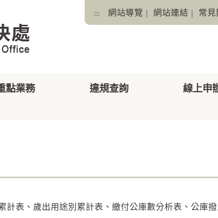
網站導覽
|
網站連結
|
常見
:::
重點業務
違規查詢
線上申
facebook
X
)轉入數累計表、歲出用途別累計表、繳付公庫數分析表、公