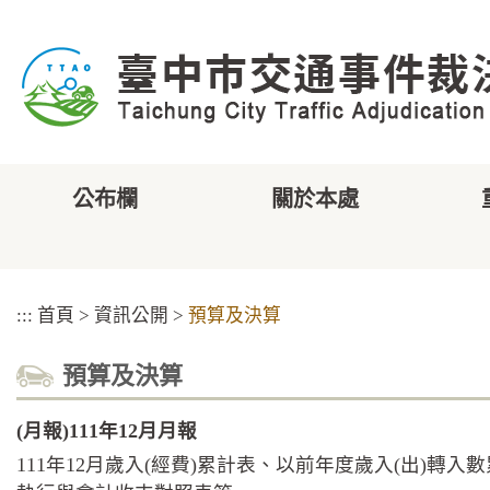
跳
到
主
要
內
容
區
塊
公布欄
關於本處
:::
首頁
>
資訊公開
>
預算及決算
預算及決算
(月報)111年12月月報
111年12月歲入(經費)累計表、以前年度歲入(出