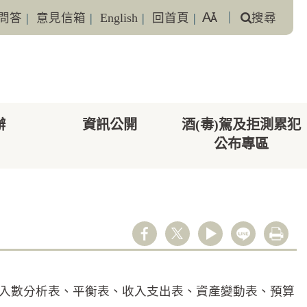
問答
|
意見信箱
|
English
|
回首頁
|
｜
搜尋
辦
資訊公開
酒(毒)駕及拒測累犯
公布專區
youtube
line
列印
庫撥入數分析表、平衡表、收入支出表、資產變動表、預算