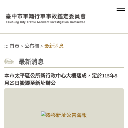
跳
到
主
要
內
容
區
:::
首頁
>
公布欄
>
最新消息
塊
最新消息
本市太平區公所新行政中心大樓落成，定於115年5
月25日搬遷至新址辦公