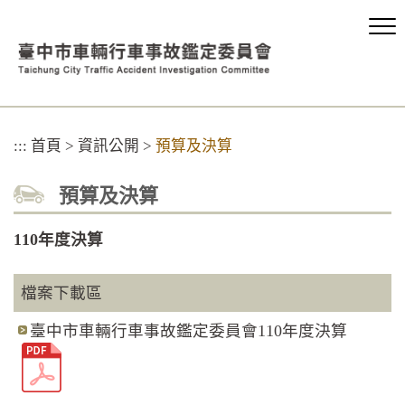
跳
到
主
要
內
容
區
:::
首頁
>
資訊公開
>
預算及決算
塊
預算及決算
110年度決算
檔案下載區
臺中市車輛行車事故鑑定委員會110年度決算