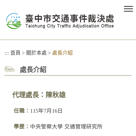
跳
到
主
要
內
容
區
塊
:::
首頁
>
關於本處
>
處長介紹
處長介紹
代理處長：陳秋雄
任職：
115年7月16日
學歷：
中央警察大學 交通管理研究所