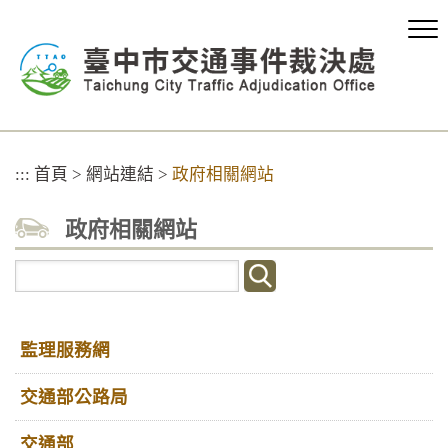
跳
到
主
要
內
容
區
塊
:::
首頁
>
網站連結
>
政府相關網站
政府相關網站
關
鍵
字
查
監理服務網
詢
交通部公路局
交通部