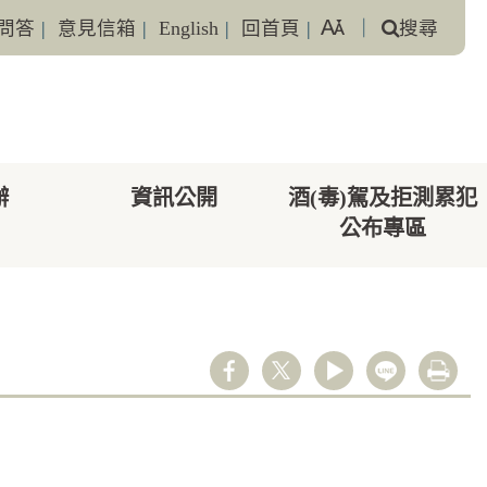
問答
|
意見信箱
|
English
|
回首頁
|
｜
搜尋
辦
資訊公開
酒(毒)駕及拒測累犯
公布專區
youtube
line
列印