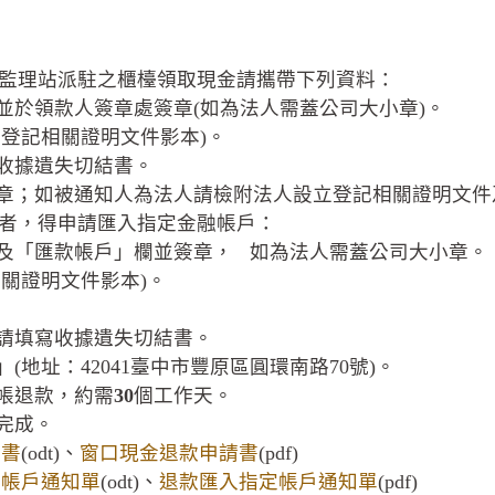
原監理站派駐之櫃檯領取現金請攜帶下列資料：
於領款人簽章處簽章(如為法人需蓋公司大小章)。
登記相關證明文件影本)。
收據遺失切結書。
；如被通知人為法人請檢附法人設立登記相關證明文件及
以上者，得申請匯入指定金融帳戶：
及「匯款帳戶」欄並簽章， 如為法人需蓋公司大小章。
關證明文件影本)。
請填寫收據遺失切結書。
址：42041臺中市豐原區圓環南路70號)。
帳退款，約需
30
個工作天。
完成。
請書
(odt)、
窗口現金退款申請書
(pdf)
定帳戶通知單
(odt)
、
退款匯入指定帳戶通知單
(pdf)