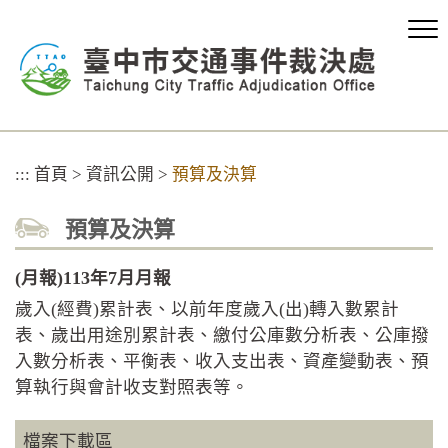
跳
到
主
要
內
容
區
塊
:::
首頁
>
資訊公開
>
預算及決算
預算及決算
(月報)113年7月月報
歲入(經費)累計表、以前年度歲入(出)轉入數累計
表、歲出用途別累計表、繳付公庫數分析表、公庫撥
入數分析表、平衡表、收入支出表、資產變動表、預
算執行與會計收支對照表等。
檔案下載區