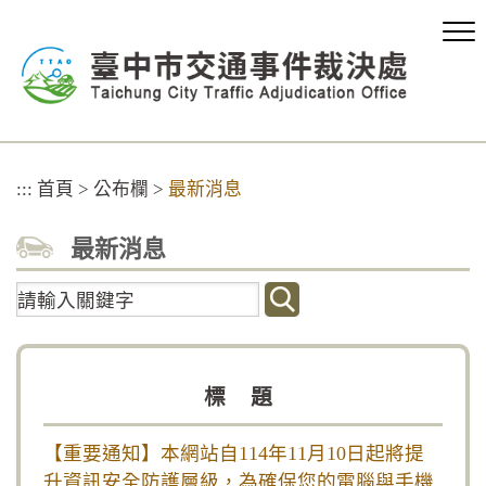
跳
到
主
要
內
容
區
塊
:::
首頁
>
公布欄
>
最新消息
最新消息
關
鍵
字
查
標 題
詢
【重要通知】本網站自114年11月10日起將提
升資訊安全防護層級，為確保您的電腦與手機