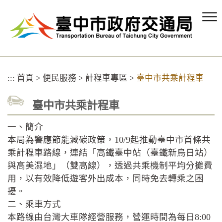
跳
到
主
要
內
容
區
:::
首頁
>
便民服務
>
計程車專區
>
臺中市共乘計程車
塊
臺中市共乘計程車
一、簡介
本局為響應節能減碳政策，10/9起推動臺中市首條共
乘計程車路線，連結「高鐵臺中站（臺鐵新烏日站）
與高美濕地」（雙高線），透過共乘機制平均分攤費
用，以有效降低遊客外出成本，同時免去轉乘之困
擾。
二、乘車方式
本路線由台灣大車隊經營服務，營運時間為每日8:00