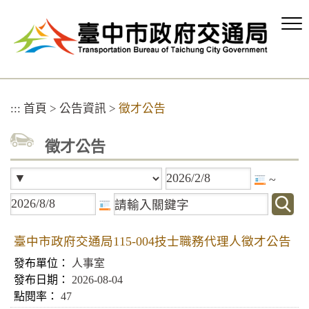
跳
到
主
要
內
容
區
:::
首頁
>
公告資訊
>
徵才公告
塊
徵才公告
~
臺中市政府交通局115-004技士職務代理人徵才公告
人事室
2026-08-04
47