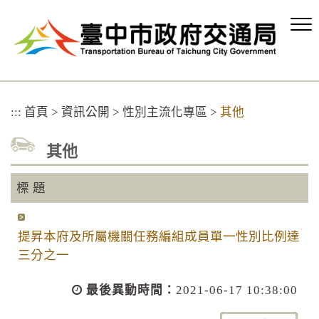
跳
到
主
要
內
容
區
:::
首頁
>
資訊公開
>
性別主流化專區
>
其他
塊
其他
標 題
提昇本府及所屬機關任務編組成員單一性別比例達
三分之一
最後異動時間：
2021-06-17 10:38:00