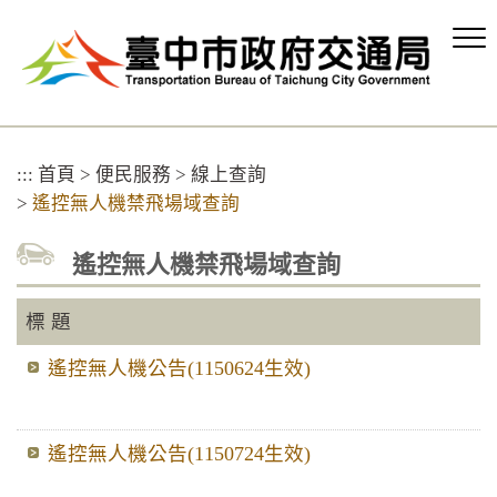
跳
到
主
要
內
容
區
:::
首頁
>
便民服務
>
線上查詢
塊
>
遙控無人機禁飛場域查詢
遙控無人機禁飛場域查詢
標 題
遙控無人機公告(1150624生效)
遙控無人機公告(1150724生效)