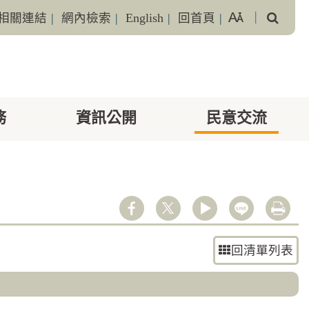
搜
相關連結
|
網內檢索
|
English
|
回首頁
|
｜
尋
務
資訊公開
民意交流
youtube
line
列印
回清單列表