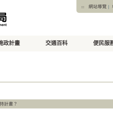
網站導覽
|
:::
施政計畫
交通百科
便民服
facebook
X
持計畫？