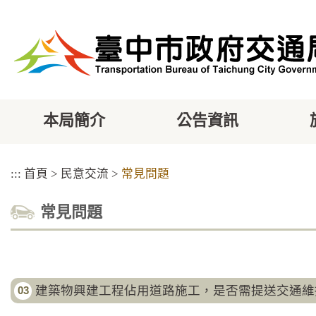
跳
到
主
要
內
容
區
塊
本局簡介
公告資訊
:::
首頁
>
民意交流
>
常見問題
常見問題
建築物興建工程佔用道路施工，是否需提送交通維
03