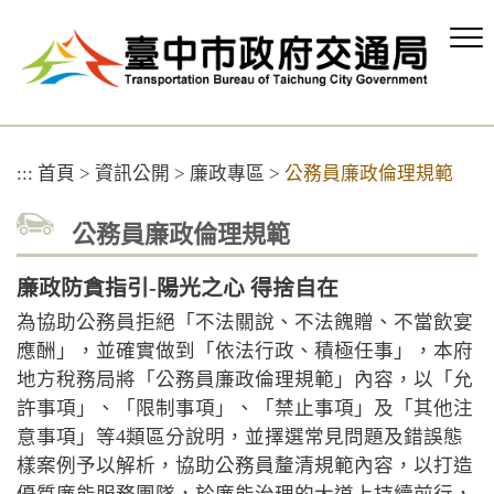
跳
到
主
要
內
容
區
:::
首頁
>
資訊公開
>
廉政專區
>
公務員廉政倫理規範
塊
公務員廉政倫理規範
廉政防貪指引-陽光之心 得捨自在
為協助公務員拒絕「不法關說、不法餽贈、不當飲宴
應酬」，並確實做到「依法行政、積極任事」，本府
地方稅務局將「公務員廉政倫理規範」內容，以「允
許事項」、「限制事項」、「禁止事項」及「其他注
意事項」等4類區分說明，並擇選常見問題及錯誤態
樣案例予以解析，協助公務員釐清規範內容，以打造
優質廉能服務團隊，於廉能治理的大道上持續前行，